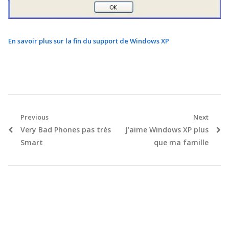
En savoir plus sur la fin du support de Windows XP
Navigation
Previous
Next
Previous
Next
Very Bad Phones pas très
J’aime Windows XP plus
de
post:
post:
Smart
que ma famille
l’article