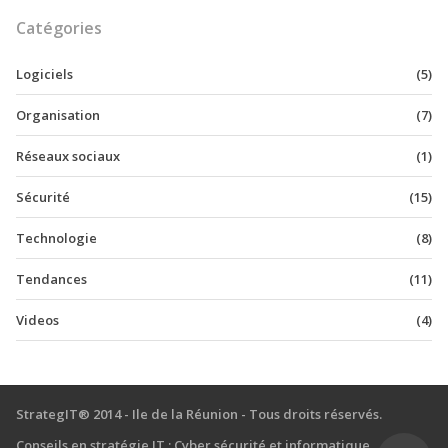
Catégories
Logiciels
(5)
Organisation
(7)
Réseaux sociaux
(1)
Sécurité
(15)
Technologie
(8)
Tendances
(11)
Videos
(4)
StrategIT® 2014 - Ile de la Réunion - Tous droits réservés.
Conseils en stratégie IT : Cyber sécurité et informatique
Top