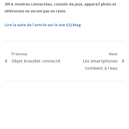
2014, montres connectées, console de jeux, appareil photo et
télévisions ne seront pas en reste.
Lire la suite de l’article sur le site GQ Mag
Navigation
Previous
Next
Previous
Next
Objet bracelet connecté
Les smartphones
de
post:
post:
tombent à l’eau
l’article