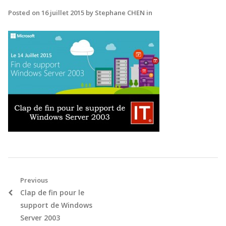
Posted on
16 juillet 2015
by
Stephane CHEN
in
Navigation
Previous
Previous
Clap de fin pour le
de
post:
support de Windows
l’article
Server 2003